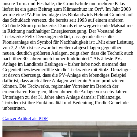
unsere Turn- und Festhalle, die Grundschule und mehrere Kitas
liefert ist ein guter Beitrag zum Klimaschutz im Ort“. Im Jahr 2003
wurde eine PV-Pionieranlage des Biolandwirts Helmut Gundert auf
das Schuldach versetzt, die bereits seit 1993 auf einem anderen
Gebäude Strom produzierte. Damals eine wegweisende Maßnahme
in Richtung nachhaltiger Energieerzeugung. Der Vorstand der
Teckwerke Felix Denzinger erklärt, dass gerade diese alte
Pionieranlage ein Symbol für Nachhaltigkeit ist: „Mit einer Leistung
von 2,2 kWp ist sie zwar bei weitem abgeschlagen gegenüber
neuen, deutlich größeren Anlagen, zeigt aber, dass die Technik auch
nach über 30 Jahren noch immer funktioniert.“ Als älteste PV-
Anlage im Landkreis Esslingen – bisher habe noch niemand das
Gegenteil bewiesen erfülle sie die Teckwerke mit Stolz. Denzinger
ist davon überzeugt, dass die PV-Anlage ein lebendiges Beispiel
dafür ist, dass auch ältere Anlagen weiterhin Strom produzieren
können. Die Teckwerke, regionaler Vorreiter im Bereich der
erneuerbaren Energien, übernahmen die Anlage vor sechs Jahren.
Unterlagen zu der 31 Jahre alten Anlage damals: Fehlanzeige.
Trotzdem ist ihre Funktionalität und Bedeutung für die Gemeinde
unbestritten.
Ganzer Artikel als PDF